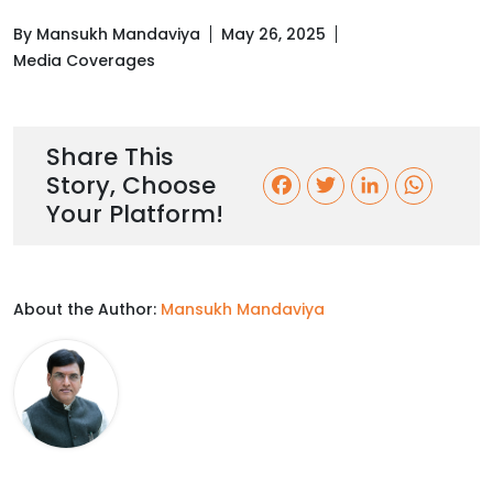
By Mansukh Mandaviya
May 26, 2025
Media Coverages
Share This
Story, Choose
F
T
L
W
Your Platform!
a
w
i
h
c
i
n
a
About the Author:
Mansukh Mandaviya
e
t
k
t
b
t
e
s
o
e
d
A
o
r
I
p
k
n
p