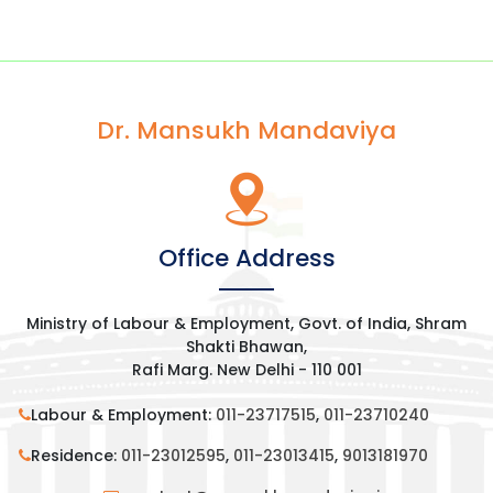
Dr. Mansukh Mandaviya
Office Address
Ministry of Labour & Employment, Govt. of India, Shram
Shakti Bhawan,
Rafi Marg. New Delhi - 110 001
Labour & Employment:
011-23717515
,
011-23710240
Residence:
011-23012595
,
011-23013415
,
9013181970